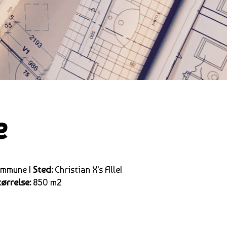
e
mmune |
Sted:
Christian X's Alle|
tørrelse:
850 m2