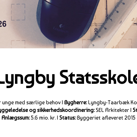
Lyngby Statsskol
 unge med særlige behov |
Bygherre:
Lyngby-Taarbæk Ko
byggeledelse og sikkerhedskoordinering:
SEL Arkitekter |
S
Anlægssum:
5.6 mio. kr. |
Status:
Byggeriet afleveret 2015